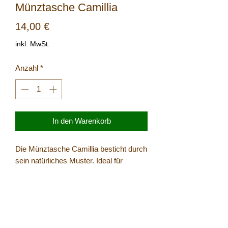
Münztasche Camillia
Preis
14,00 €
inkl. MwSt.
Anzahl
*
In den Warenkorb
Die Münztasche Camillia besticht durch
sein natürliches Muster. Ideal für
Verstauungsmöglichkeiten von
Kleingeld bei z.B. Städtetrips...
Größe