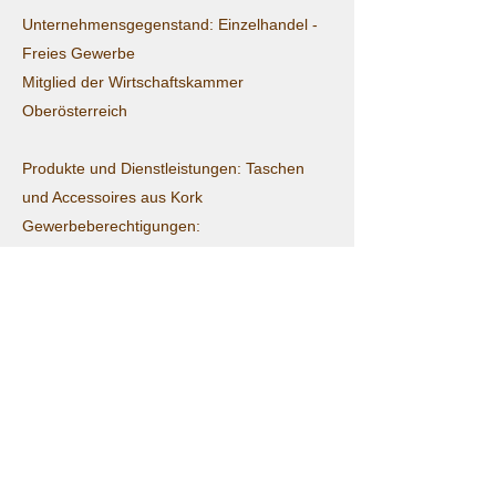
Unternehmensgegenstand: Einzelhandel -
Freies Gewerbe
Mitglied der Wirtschaftskammer
Oberösterreich
Produkte und Dienstleistungen: Taschen
und Accessoires aus Kork
Gewerbeberechtigungen:
Handelsgewerbe mit Ausnahme der
reglementierten Handelsgewerbe und
Handelsagent
Streitbeilegung:
http://ec.europa/odr
©2021 Naturgenie e.U.
Impressum