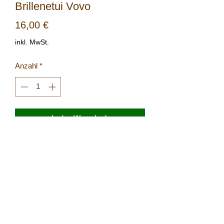
Brillenetui Vovo
Preis
16,00 €
inkl. MwSt.
Anzahl
*
In den Warenkorb
Natürliches Brillenetui
©2021 Naturgenie e.U.
Impressum