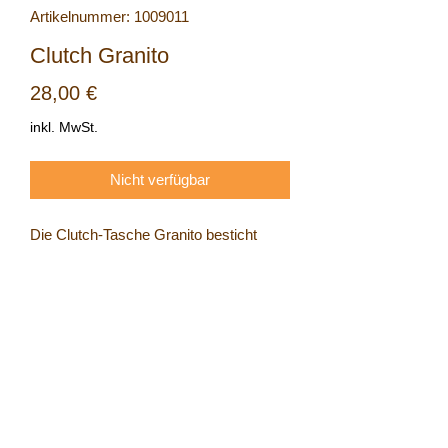
Artikelnummer: 1009011
Clutch Granito
Preis
28,00 €
inkl. MwSt.
Nicht verfügbar
Die Clutch-Tasche Granito besticht
durch ihr schwarzes Muster.
Größe
Länge:27cm
Höhe:8,5cm